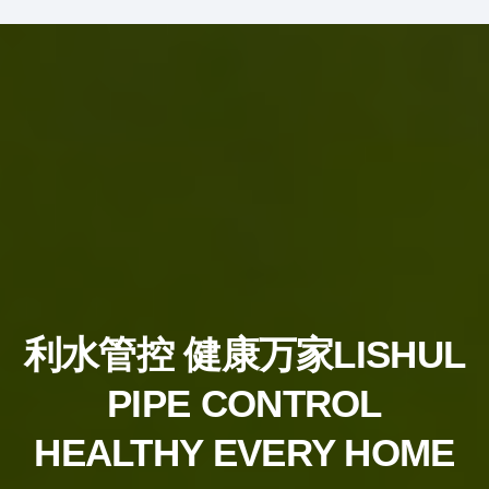
利水管控 健康万家
LISHUL
PIPE CONTROL
HEALTHY EVERY HOME