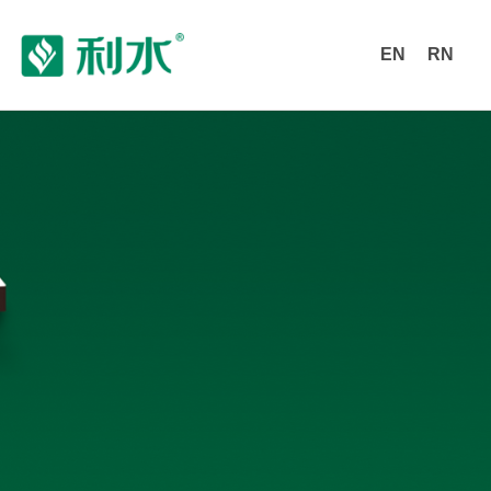
EN
RN